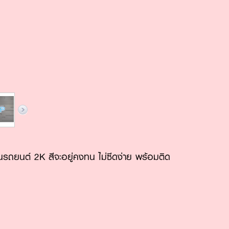
นรถยนต์ 2K สีจะอยู่คงทน ไม่ซีดง่าย พร้อมติด