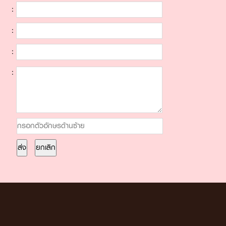
:
:
:
: