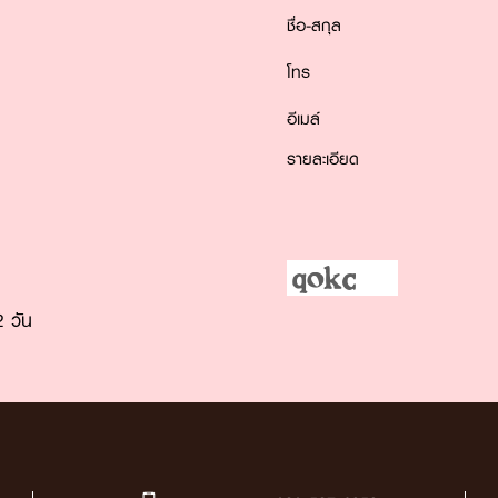
ชื่อ-สกุล
โทร
อีเมล์
รายละเอียด
 วัน