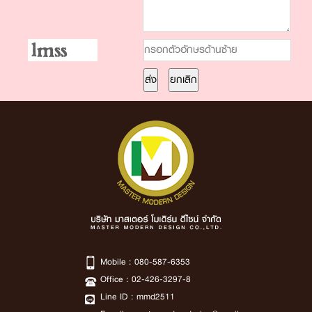
Mobile :
080-587-6353
Office :
02-426-3297-8
Line ID :
mmd2511